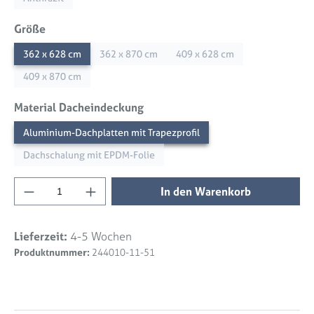
auswählen
Größe
362 x 628 cm
362 x 870 cm
409 x 628 cm
409 x 870 cm
auswählen
Material Dacheindeckung
Aluminium-Dachplatten mit Trapezprofil
Dachschalung mit EPDM-Folie
Produkt Anzahl: Gib den gewünschten Wert 
In den Warenkorb
Lieferzeit:
4-5 Wochen
Produktnummer:
244010-11-51