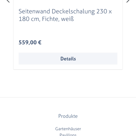
Seitenwand Deckelschalung 230 x
180 cm, Fichte, weiß
Regulärer Preis:
559,00 €
Details
Produkte
Gartenhäuser
Pavillons