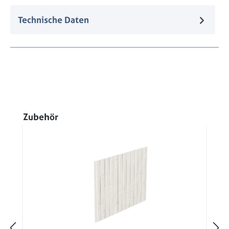
Technische Daten
Produktgalerie überspringen
Zubehör