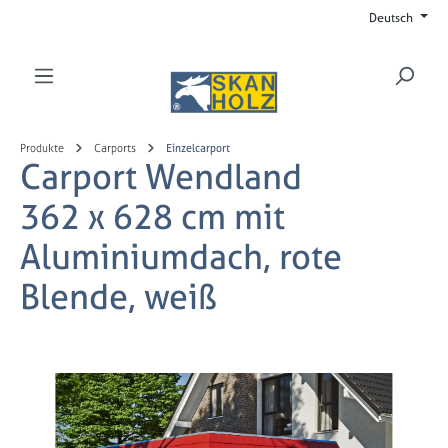
Deutsch
Zum Hauptinhalt springen
Produkte
Carports
Einzelcarport
Carport Wendland
362 x 628 cm mit
Aluminiumdach, rote
Blende, weiß
Bildergalerie überspringen