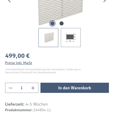
Regulärer Preis:
499,00 €
Preise inkl. MwSt
*Unverbindliche Preisempfehlung des Herstellers. Lieferung in
Deutschland (Festland) frei Bordsteinkante.
Produkt Anzahl: Gib den gewünschten Wert 
In den Warenkorb
Lieferzeit:
4-5 Wochen
Produktnummer:
244904-11