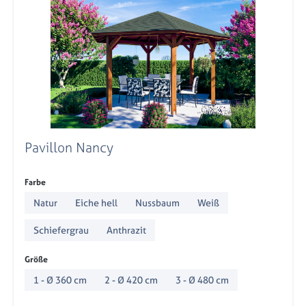
Pavillon Nancy
auswählen
Farbe
Natur
Eiche hell
Nussbaum
Weiß
Schiefergrau
Anthrazit
auswählen
Größe
1 - Ø 360 cm
2 - Ø 420 cm
3 - Ø 480 cm