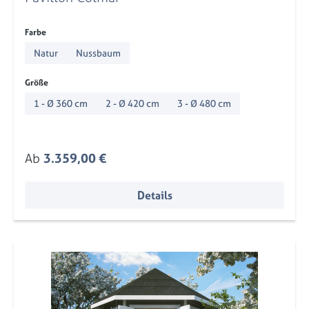
auswählen
Farbe
Natur
Nussbaum
auswählen
Größe
1 - Ø 360 cm
2 - Ø 420 cm
3 - Ø 480 cm
Regulärer Preis:
Ab
3.359,00 €
Details