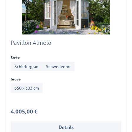
Pavillon Almelo
auswählen
Farbe
Schiefergrau
Schwedenrot
auswählen
Größe
350 x 303 cm
Regulärer Preis:
4.005,00 €
Details