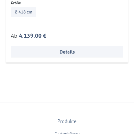
auswählen
Größe
Ø 418 cm
Regulärer Preis:
Ab
4.139,00 €
Details
Produkte
Gartenhäuser