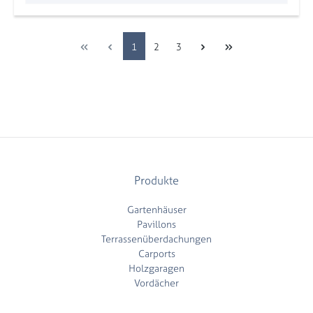
Seite
Seite
Seite
1
2
3
Produkte
Gartenhäuser
Pavillons
Terrassenüberdachungen
Carports
Holzgaragen
Vordächer