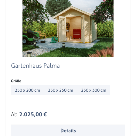
Gartenhaus Palma
auswählen
Größe
250 x 200 cm
250 x 250 cm
250 x 300 cm
Regulärer Preis:
Ab
2.025,00 €
Details