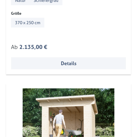
Natur
Schiefergrau
auswählen
Größe
370 x 250 cm
Regulärer Preis:
Ab
2.135,00 €
Details