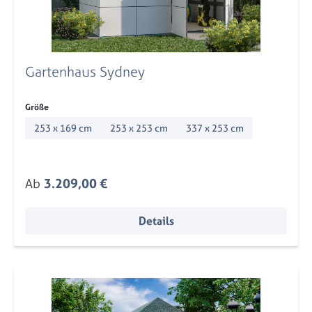
Gartenhaus Sydney
auswählen
Größe
253 x 169 cm
253 x 253 cm
337 x 253 cm
Regulärer Preis:
Ab
3.209,00 €
Details