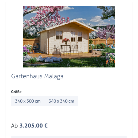
Gartenhaus Malaga
auswählen
Größe
340 x 300 cm
340 x 340 cm
Regulärer Preis:
Ab
3.205,00 €