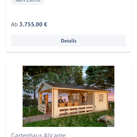
Regulärer Preis:
Ab
3.755,00 €
Details
Gartenhaus Alicante