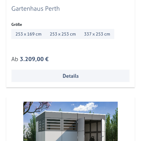
Gartenhaus Perth
auswählen
Größe
253 x 169 cm
253 x 253 cm
337 x 253 cm
Regulärer Preis:
Ab
3.209,00 €
Details