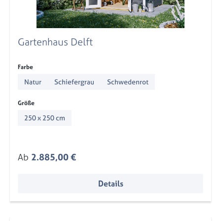
Gartenhaus Delft
auswählen
Farbe
Natur
Schiefergrau
Schwedenrot
auswählen
Größe
250 x 250 cm
Regulärer Preis:
Ab
2.885,00 €
Details