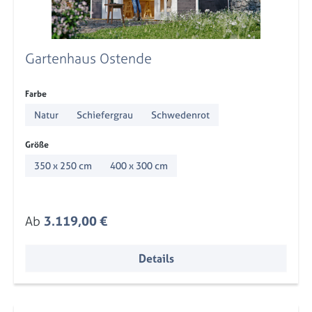
Gartenhaus Ostende
auswählen
Farbe
Natur
Schiefergrau
Schwedenrot
auswählen
Größe
350 x 250 cm
400 x 300 cm
Regulärer Preis:
Ab
3.119,00 €
Details