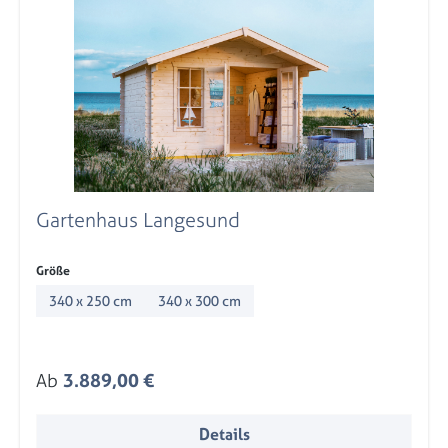
Gartenhaus Langesund
auswählen
Größe
340 x 250 cm
340 x 300 cm
Regulärer Preis:
Ab
3.889,00 €
Details