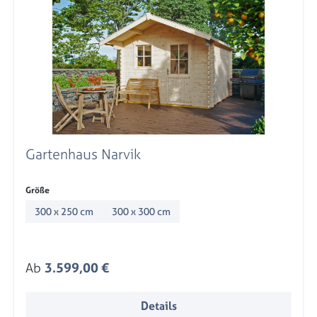
Gartenhaus Narvik
auswählen
Größe
300 x 250 cm
300 x 300 cm
Regulärer Preis:
Ab
3.599,00 €
Details