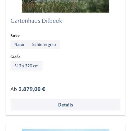
Gartenhaus Dilbeek
auswählen
Farbe
Natur
Schiefergrau
auswählen
Größe
513 x 320 cm
Regulärer Preis:
Ab
3.879,00 €
Details