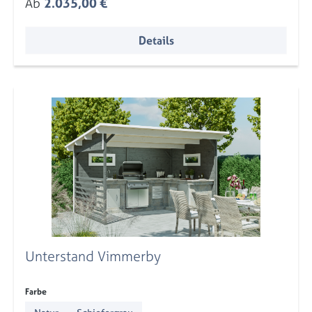
Regulärer Preis:
Ab
2.035,00 €
Details
Unterstand Vimmerby
auswählen
Farbe