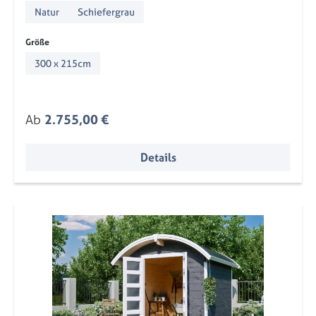
Natur
Schiefergrau
auswählen
Größe
300 x 215cm
Regulärer Preis:
Ab
2.755,00 €
Details