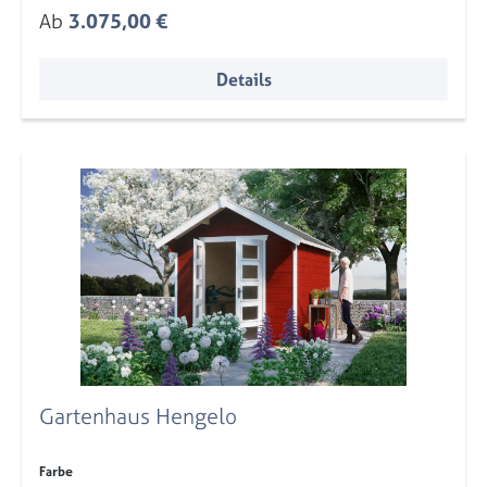
Regulärer Preis:
Ab
3.075,00 €
Details
Gartenhaus Hengelo
auswählen
Farbe