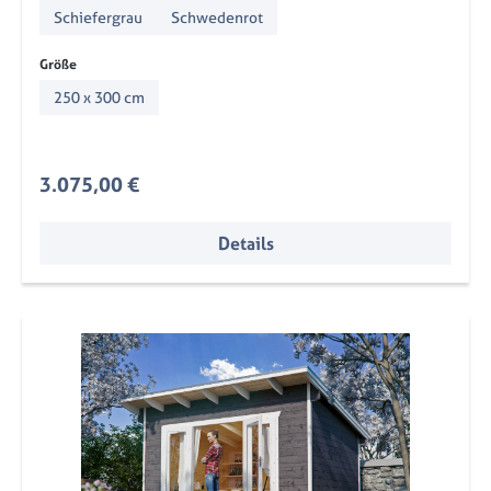
Schiefergrau
Schwedenrot
auswählen
Größe
250 x 300 cm
Regulärer Preis:
3.075,00 €
Details