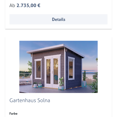
Regulärer Preis:
Ab
2.735,00 €
Details
Gartenhaus Solna
auswählen
Farbe