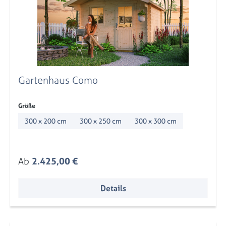
Gartenhaus Como
auswählen
Größe
300 x 200 cm
300 x 250 cm
300 x 300 cm
Regulärer Preis:
Ab
2.425,00 €
Details