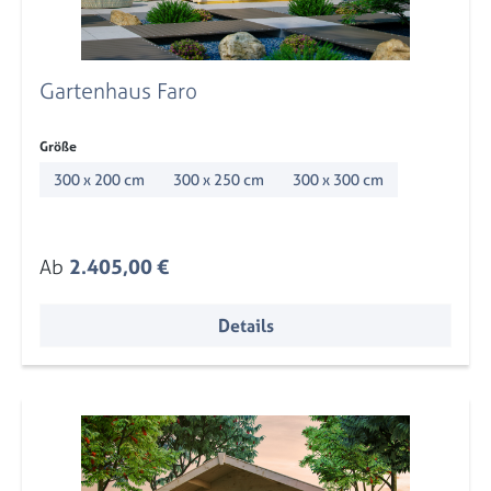
Gartenhaus Faro
auswählen
Größe
300 x 200 cm
300 x 250 cm
300 x 300 cm
Regulärer Preis:
Ab
2.405,00 €
Details