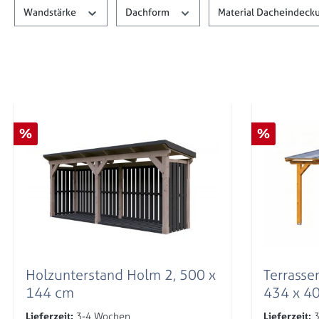
Wandstärke
Dachform
Material Dacheindeck
Rabatt
Rabatt
%
%
Holzunterstand Holm 2, 500 x
Terrass
144 cm
434 x 40
hell
Lieferzeit:
3-4 Wochen
Lieferzeit:
3