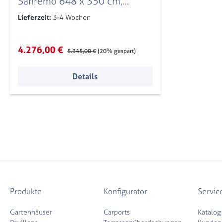
Sanremo 648 x 350 cm,
Leimholz, schiefergrau
Lieferzeit:
3-4 Wochen
Verkaufspreis:
4.276,00 €
Regulärer Preis:
5.345,00 €
(20% gespart)
Details
Produkte
Konfigurator
Servic
Gartenhäuser
Carports
Katalog