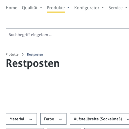
 Hauptinhalt springen
Zur Suche springen
Zur Hauptnavigation springen
Home
Qualität
Produkte
Konfigurator
Service
Produkte
Restposten
Restposten
Material
Farbe
Aufstellbreite (Sockelmaß)