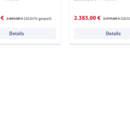
reis:
Verkaufspreis:
 €
Regulärer Preis:
2.383,00 €
Regulärer Preis:
2.869,00 €
(20.01% gespart)
2.979,00 €
(20.0
Details
Details