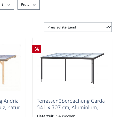
rt
Preis
Rabatt
%
g Andria
Terrassenüberdachung Garda
lz, natur
541 x 307 cm, Aluminium,
anthrazit
Lieferzeit:
3-4 Wochen