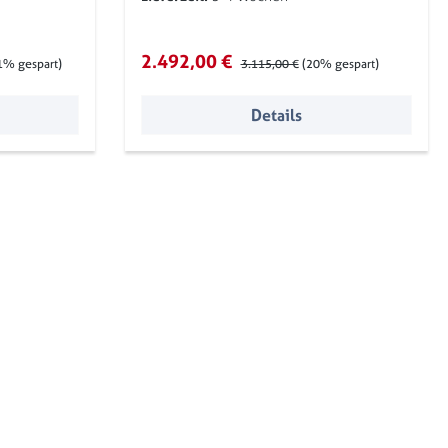
Verkaufspreis:
2.492,00 €
Regulärer Preis:
1% gespart)
3.115,00 €
(20% gespart)
Details