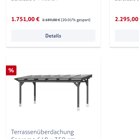
Verkaufspreis:
Verkaufsp
1.751,00 €
Regulärer Preis:
2.295,00
2.189,00 €
(20.01% gespart)
Details
Rabatt
%
Terrassenüberdachung