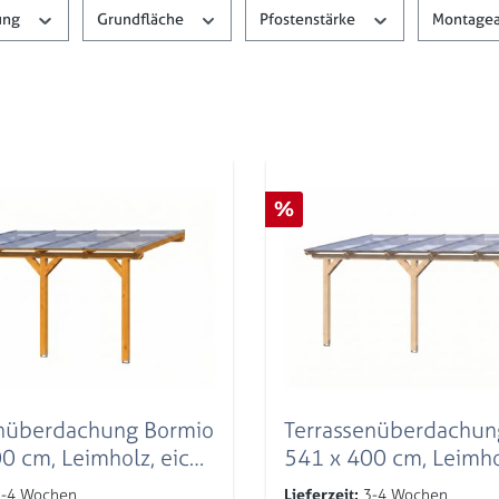
ung
Grundfläche
Pfostenstärke
Montagea
Rabatt
%
enüberdachung Bormio
Terrassenüberdachun
0 cm, Leimholz, eiche
541 x 400 cm, Leimho
-4 Wochen
Lieferzeit:
3-4 Wochen