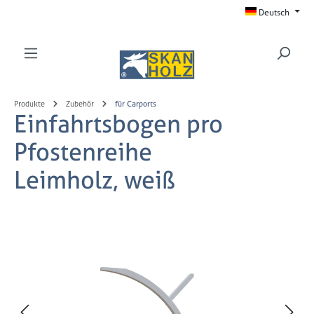
Deutsch
Zum Hauptinhalt springen
Produkte
Zubehör
für Carports
Einfahrtsbogen pro
Pfostenreihe
Leimholz, weiß
Bildergalerie überspringen