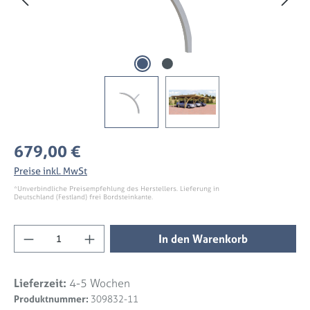
Regulärer Preis:
679,00 €
Preise inkl. MwSt
*Unverbindliche Preisempfehlung des Herstellers. Lieferung in
Deutschland (Festland) frei Bordsteinkante.
Produkt Anzahl: Gib den gewünschten Wert 
In den Warenkorb
Lieferzeit:
4-5 Wochen
Produktnummer:
309832-11