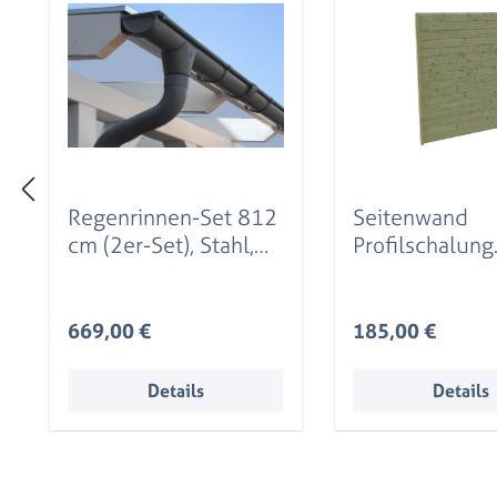
Regenrinnen-Set 812
Seitenwand
cm (2er-Set), Stahl,
Profilschalung
verzinkt u. anthrazit
141x200cm, grün
beschichtet
imprägniert
Regulärer Preis:
Regulärer Preis:
669,00 €
185,00 €
Details
Details