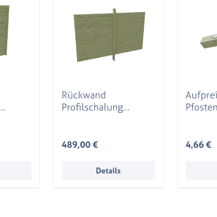
Rückwand
Aufpre
Profilschalung
Pfoste
355x200cm, grün
11,5 x 
imprägniert
240 cm
impräg
Regulärer Preis:
Reguläre
489,00 €
4,66 €
Details