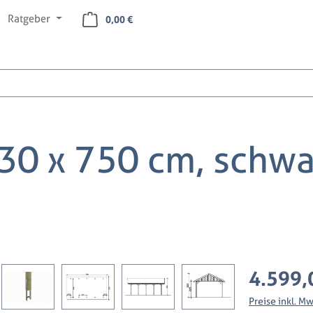
Ratgeber
Warenkorb enthält 0 Positionen. Der Ges
0,00 €
30 x 750 cm, schwa
Regulärer Preis
4.599,
Preise inkl. M