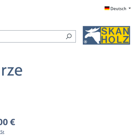
amtwert beträgt 0,00 €.
Deutsch
rze
:
00 €
wSt