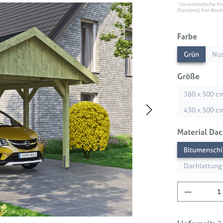
*Unverbindliche Pr
(Festland) frei Bord
auswä
Farbe
Grün
Nu
auswä
Größe
380 x 500 c
430 x 500 c
Material Da
Bitumenschi
Dachlattung 
Produkt 