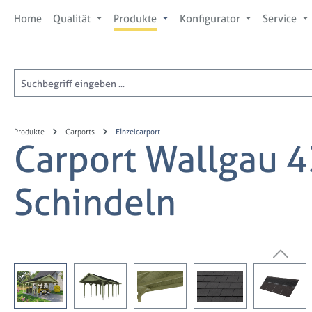
 Hauptinhalt springen
Zur Suche springen
Zur Hauptnavigation springen
Home
Qualität
Produkte
Konfigurator
Service
Produkte
Carports
Einzelcarport
Carport Wallgau 4
Schindeln
Bildergalerie überspringen