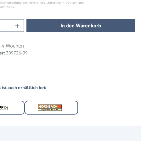
eisempfehlung des Herstellers. Lieferung in Deutschland
steinkante.
Anzahl: Gib den gewünschten Wert ein ode
In den Warenkorb
-4 Wochen
er:
309726-99
ist auch erhältlich bei: