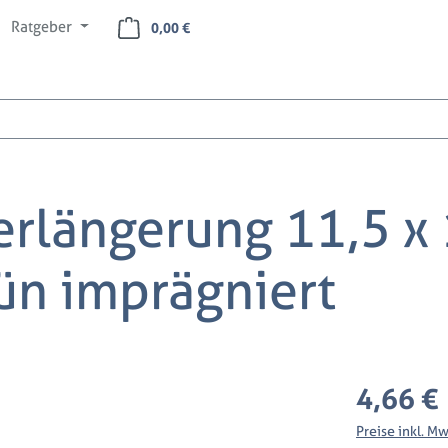
Ratgeber
Warenkorb enthält 0 Positionen. Der Ges
0,00 €
erlängerung 11,5 x
ün imprägniert
Regulärer Preis
4,66 €
Preise inkl. M