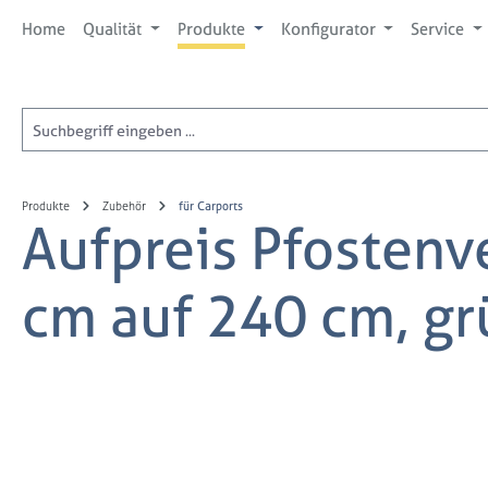
 Hauptinhalt springen
Zur Suche springen
Zur Hauptnavigation springen
Home
Qualität
Produkte
Konfigurator
Service
Produkte
Zubehör
für Carports
Aufpreis Pfostenv
cm auf 240 cm, gr
Bildergalerie überspringen