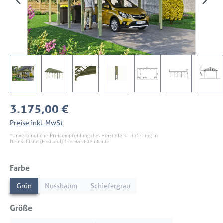
Regulärer Preis:
3.175,00 €
Preise inkl. MwSt
*Unverbindliche Preisempfehlung des Herstellers. Lieferung in
Deutschland (Festland) frei Bordsteinkante.
auswählen
Farbe
Grün
Nussbaum
Schiefergrau
auswählen
Größe