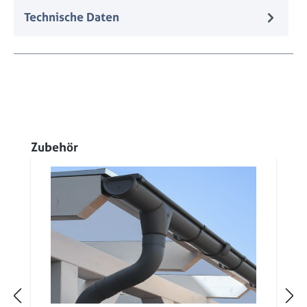
Technische Daten
Produktgalerie überspringen
Zubehör