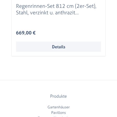
Regenrinnen-Set 812 cm (2er-Set),
Stahl, verzinkt u. anthrazit
beschichtet
Regulärer Preis:
669,00 €
Details
Produkte
Gartenhäuser
Pavillons