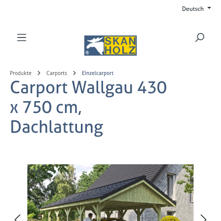
Deutsch
Zum Hauptinhalt springen
Produkte
Carports
Einzelcarport
Carport Wallgau 430
x 750 cm,
Dachlattung
Bildergalerie überspringen