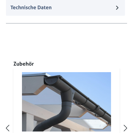
Technische Daten
Produktgalerie überspringen
Zubehör