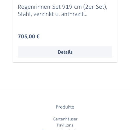
Regenrinnen-Set 919 cm (2er-Set),
Stahl, verzinkt u. anthrazit
beschichtet
Regulärer Preis:
705,00 €
Details
Produkte
Gartenhäuser
Pavillons