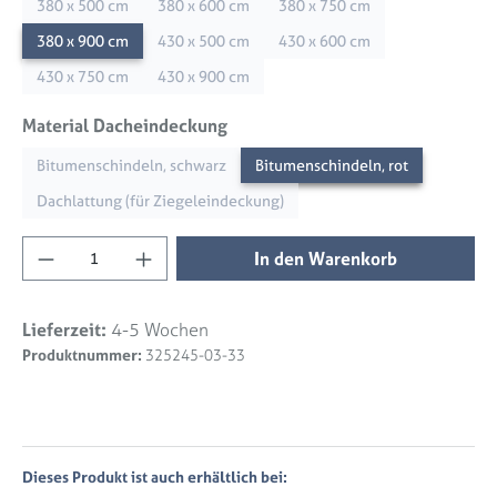
380 x 500 cm
380 x 600 cm
380 x 750 cm
380 x 900 cm
430 x 500 cm
430 x 600 cm
430 x 750 cm
430 x 900 cm
auswählen
Material Dacheindeckung
Bitumenschindeln, schwarz
Bitumenschindeln, rot
Dachlattung (für Ziegeleindeckung)
Produkt Anzahl: Gib den gewünschten Wert 
In den Warenkorb
Lieferzeit:
4-5 Wochen
Produktnummer:
325245-03-33
Dieses Produkt ist auch erhältlich bei: