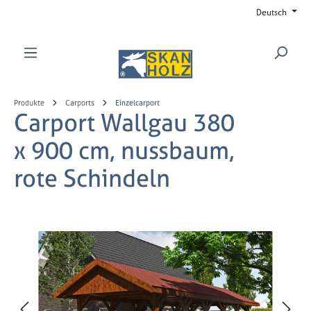
Deutsch
Zum Hauptinhalt springen
Produkte
Carports
Einzelcarport
Carport Wallgau 380
x 900 cm, nussbaum,
rote Schindeln
Bildergalerie überspringen