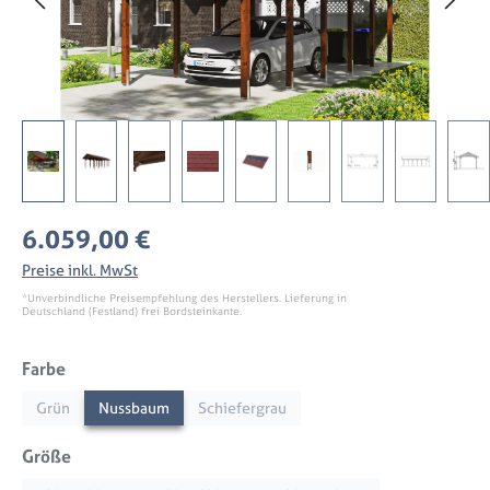
Regulärer Preis:
6.059,00 €
Preise inkl. MwSt
*Unverbindliche Preisempfehlung des Herstellers. Lieferung in
Deutschland (Festland) frei Bordsteinkante.
auswählen
Farbe
Grün
Nussbaum
Schiefergrau
auswählen
Größe