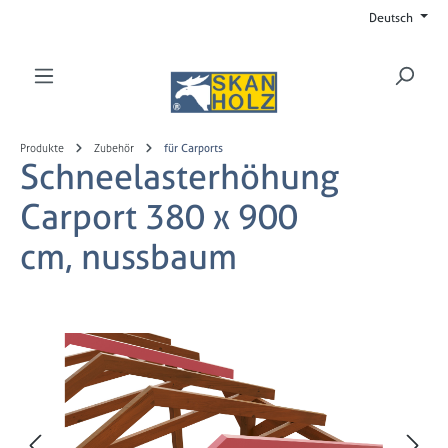
Deutsch
Zum Hauptinhalt springen
Produkte
Zubehör
für Carports
Schneelasterhöhung
Carport 380 x 900
cm, nussbaum
Bildergalerie überspringen