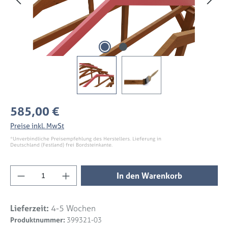
Regulärer Preis:
585,00 €
Preise inkl. MwSt
*Unverbindliche Preisempfehlung des Herstellers. Lieferung in
Deutschland (Festland) frei Bordsteinkante.
Produkt Anzahl: Gib den gewünschten Wert 
In den Warenkorb
Lieferzeit:
4-5 Wochen
Produktnummer:
399321-03