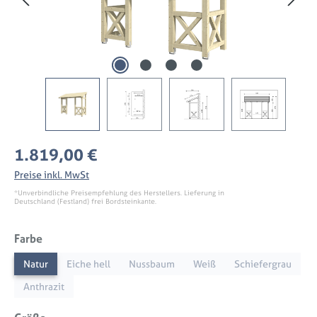
Regulärer Preis:
1.819,00 €
Preise inkl. MwSt
*Unverbindliche Preisempfehlung des Herstellers. Lieferung in
Deutschland (Festland) frei Bordsteinkante.
auswählen
Farbe
Natur
Eiche hell
Nussbaum
Weiß
Schiefergrau
Anthrazit