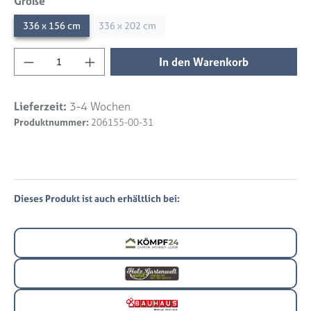
auswählen
Größe
336 x 156 cm
336 x 202 cm
Produkt Anzahl: Gib den gewünschten Wert 
In den Warenkorb
Lieferzeit:
3-4 Wochen
Produktnummer:
206155-00-31
Dieses Produkt ist auch erhältlich bei: