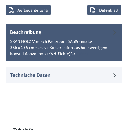
Aufbauanleitung
Datenblatt
Beschreibung
SKAN HOLZ Vordach Paderborn 5Außenmaße
336 x 156 cmmassive Konstruktion aus hochwertigem
Konstuktionvollholz (KVH-Fichte)far…
Mehr
Technische Daten
Produktgalerie überspringen