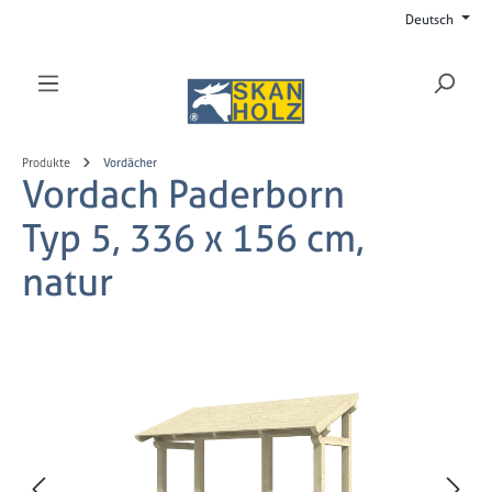
Deutsch
Zum Hauptinhalt springen
Produkte
Vordächer
Vordach Paderborn
Typ 5, 336 x 156 cm,
natur
Bildergalerie überspringen