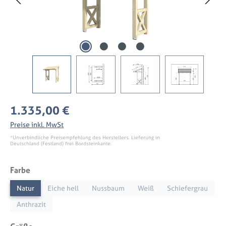
Regulärer Preis:
1.335,00 €
Preise inkl. MwSt
*Unverbindliche Preisempfehlung des Herstellers. Lieferung in
Deutschland (Festland) frei Bordsteinkante.
auswählen
Farbe
Natur
Eiche hell
Nussbaum
Weiß
Schiefergrau
Anthrazit