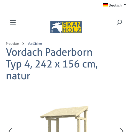
Deutsch
Zum Hauptinhalt springen
Produkte
Vordächer
Vordach Paderborn
Typ 4, 242 x 156 cm,
natur
Bildergalerie überspringen