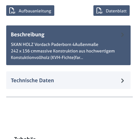
Aufbauanleitung
Datenblatt
Beschreibung
SKAN HOLZ Vordach Paderborn 4Außenmaße
242 x 156 cmmassive Konstruktion aus hochwertigem
Konstuktionvollholz (KVH-Fichte)far…
Mehr
Technische Daten
Produktgalerie überspringen