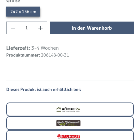
auswählen
Größe
242 x 156 cm
Produkt Anzahl: Gib den gewünschten Wert 
In den Warenkorb
Lieferzeit:
3-4 Wochen
Produktnummer:
206148-00-31
Dieses Produkt ist auch erhältlich bei: