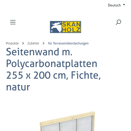
Deutsch
Zum Hauptinhalt springen
Produkte
Zubehör
für Terrassenüberdachungen
Seitenwand m.
Polycarbonatplatten
255 x 200 cm, Fichte,
natur
Bildergalerie überspringen