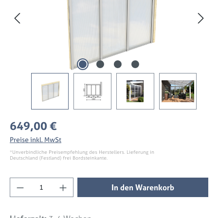
Regulärer Preis:
649,00 €
Preise inkl. MwSt
*Unverbindliche Preisempfehlung des Herstellers. Lieferung in
Deutschland (Festland) frei Bordsteinkante.
Produkt Anzahl: Gib den gewünschten Wert 
In den Warenkorb