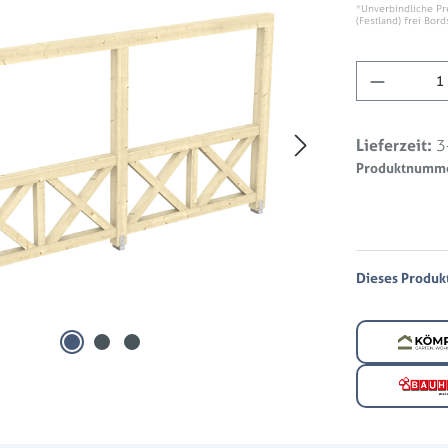
*Unverbindliche Pr
(Festland) frei Bord
Produkt 
Lieferzeit:
3
Produktnumm
Dieses Produkt 