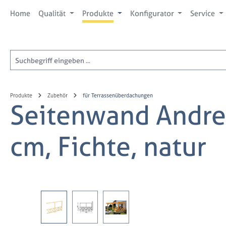
 Hauptinhalt springen
Zur Suche springen
Zur Hauptnavigation springen
Home
Qualität
Produkte
Konfigurator
Service
Produkte
Zubehör
für Terrassenüberdachungen
Seitenwand Andre
cm, Fichte, natur
Bildergalerie überspringen