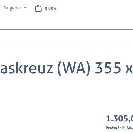
Ratgeber
Warenkorb enthält 0 Positionen. Der Ges
0,00 €
askreuz (WA) 355 
Regulärer Preis
1.305,
Preise inkl. M