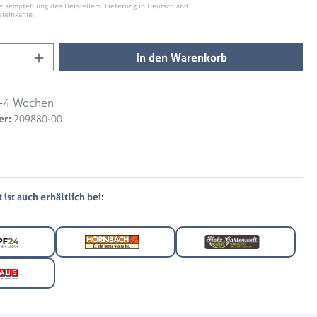
eisempfehlung des Herstellers. Lieferung in Deutschland
steinkante.
Anzahl: Gib den gewünschten Wert ein ode
In den Warenkorb
-4 Wochen
er:
209880-00
ist auch erhältlich bei: