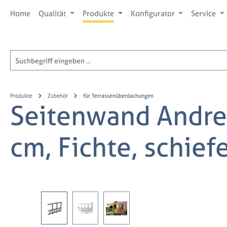
 Hauptinhalt springen
Zur Suche springen
Zur Hauptnavigation springen
Home
Qualität
Produkte
Konfigurator
Service
Produkte
Zubehör
für Terrassenüberdachungen
Seitenwand Andre
cm, Fichte, schief
Bildergalerie überspringen