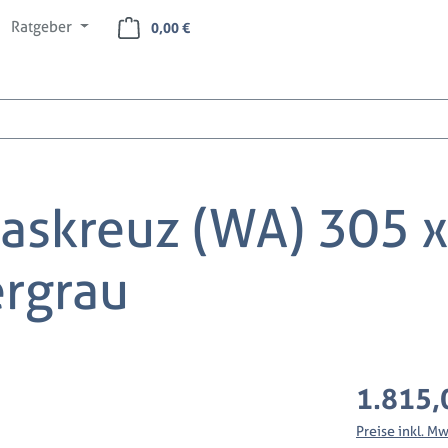
Ratgeber
Warenkorb enthält 0 Positionen. Der Ges
0,00 €
askreuz (WA) 305 
ergrau
Regulärer Preis
1.815,
Preise inkl. M