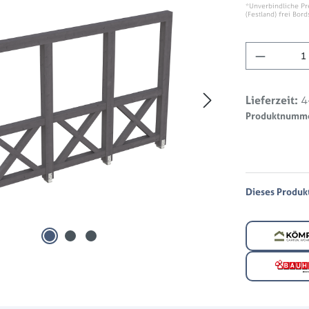
*Unverbindliche Pr
(Festland) frei Bord
Produkt 
Lieferzeit:
4
Produktnumm
Dieses Produkt 