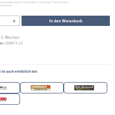
eisempfehlung des Herstellers. Lieferung in Deutschland
steinkante.
Anzahl: Gib den gewünschten Wert ein ode
In den Warenkorb
-5 Wochen
er:
209873-13
ist auch erhältlich bei: