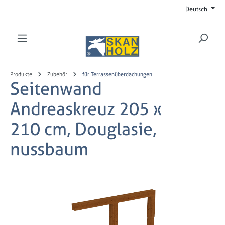
Deutsch
Zum Hauptinhalt springen
Produkte
Zubehör
für Terrassenüberdachungen
Seitenwand
Andreaskreuz 205 x
210 cm, Douglasie,
nussbaum
Bildergalerie überspringen