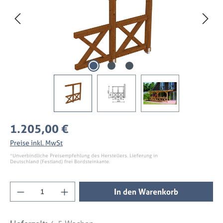
Regulärer Preis:
1.205,00 €
Preise inkl. MwSt
*Unverbindliche Preisempfehlung des Herstellers. Lieferung in
Deutschland (Festland) frei Bordsteinkante.
Produkt Anzahl: Gib den gewünschten Wert 
In den Warenkorb