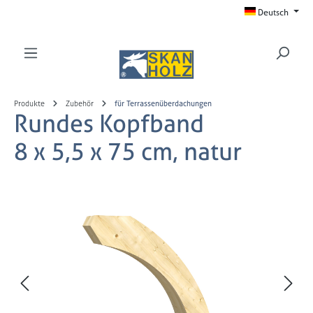
Deutsch
Zum Hauptinhalt springen
Produkte
Zubehör
für Terrassenüberdachungen
Rundes Kopfband
8 x 5,5 x 75 cm, natur
Bildergalerie überspringen