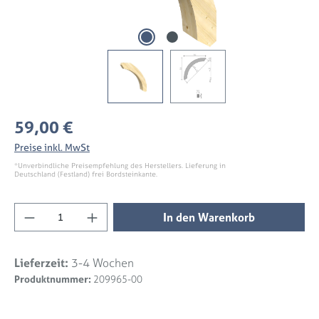
Regulärer Preis:
59,00 €
Preise inkl. MwSt
*Unverbindliche Preisempfehlung des Herstellers. Lieferung in
Deutschland (Festland) frei Bordsteinkante.
Produkt Anzahl: Gib den gewünschten Wert 
In den Warenkorb
Lieferzeit:
3-4 Wochen
Produktnummer:
209965-00