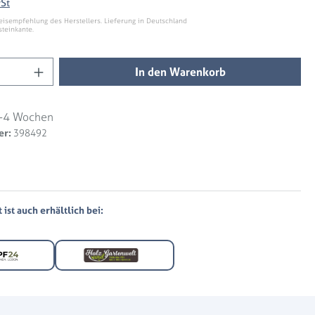
wSt
eisempfehlung des Herstellers. Lieferung in Deutschland
steinkante.
Anzahl: Gib den gewünschten Wert ein ode
In den Warenkorb
-4 Wochen
er:
398492
ist auch erhältlich bei: