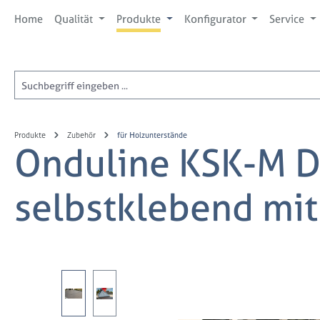
 Hauptinhalt springen
Zur Suche springen
Zur Hauptnavigation springen
Home
Qualität
Produkte
Konfigurator
Service
Produkte
Zubehör
für Holzunterstände
Onduline KSK-M 
selbstklebend mi
Bildergalerie überspringen