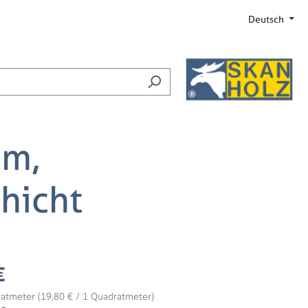
amtwert beträgt 0,00 €.
Deutsch
cm,
hicht
:
€
ratmeter
(19,80 € / 1 Quadratmeter)