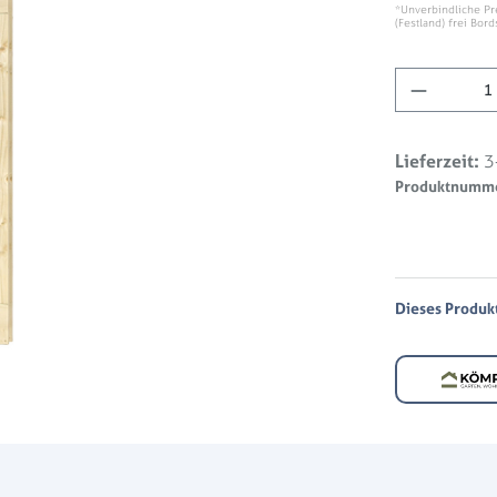
*Unverbindliche Pr
(Festland) frei Bord
Produkt 
Lieferzeit:
3
Produktnumm
Dieses Produkt 