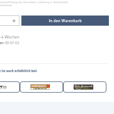
eisempfehlung des Herstellers. Lieferung in Deutschland
steinkante.
Anzahl: Gib den gewünschten Wert ein ode
In den Warenkorb
-4 Wochen
er:
00-EF-02
ist auch erhältlich bei: