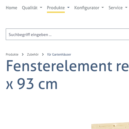
 Hauptinhalt springen
Zur Suche springen
Zur Hauptnavigation springen
Home
Qualität
Produkte
Konfigurator
Service
Produkte
Zubehör
für Gartenhäuser
Fensterelement re
x 93 cm
Bildergalerie überspringen