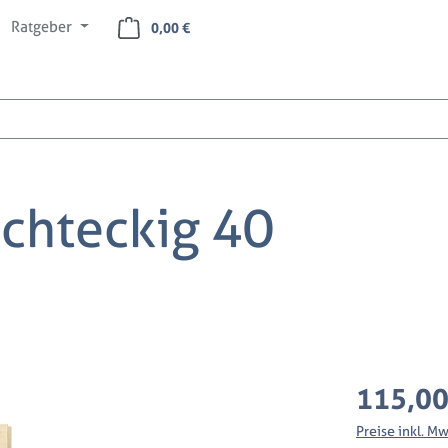
Ratgeber
Warenkorb enthält 0 Positionen. Der Ges
0,00 €
chteckig 40
Regulärer Preis
115,00
Preise inkl. M