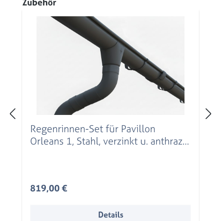
Produktgalerie überspringen
Zubehör
Regenrinnen-Set für Pavillon
Orleans 1, Stahl, verzinkt u. anthrazit
beschichtet
Regulärer Preis:
819,00 €
Details