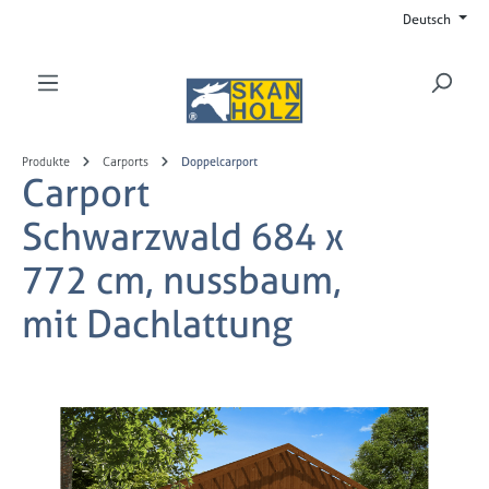
Deutsch
Zum Hauptinhalt springen
Produkte
Carports
Doppelcarport
Carport
Schwarzwald 684 x
772 cm, nussbaum,
mit Dachlattung
Bildergalerie überspringen