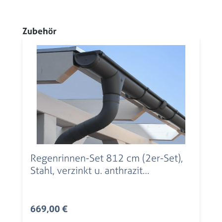
Produktgalerie überspringen
Zubehör
Regenrinnen-Set 812 cm (2er-Set),
Stahl, verzinkt u. anthrazit
beschichtet
Regulärer Preis:
669,00 €