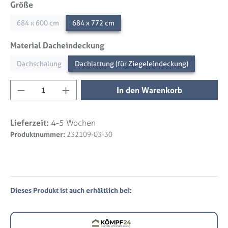
auswählen
Größe
684 x 600 cm
684 x 772 cm
auswählen
Material Dacheindeckung
Dachschalung
Dachlattung (für Ziegeleindeckung)
Produkt Anzahl: Gib den gewünschten Wert 
In den Warenkorb
Lieferzeit:
4-5 Wochen
Produktnummer:
232109-03-30
Dieses Produkt ist auch erhältlich bei: