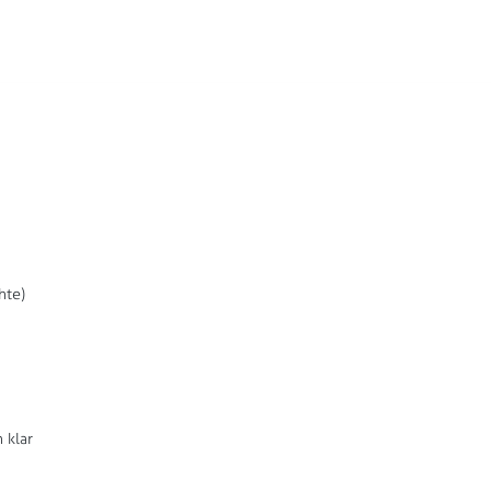
hte)
 klar