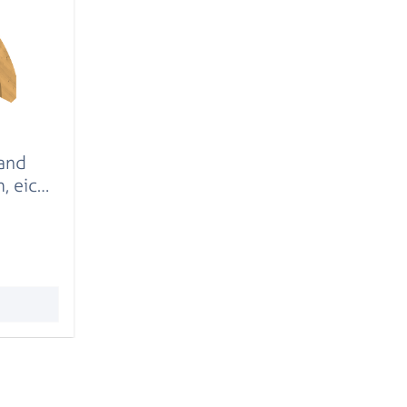
and
m, eiche