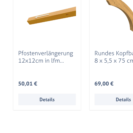
Pfostenverlängerung
Rundes Kopfb
12x12cm in lfm
8 x 5,5 x 75 c
Leimholz, eiche hell
hell
Regulärer Preis:
Regulärer Preis:
50,01 €
69,00 €
Details
Details