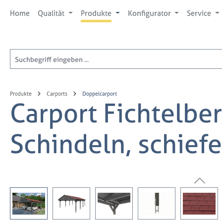
 Hauptinhalt springen
Zur Suche springen
Zur Hauptnavigation springen
Home
Qualität
Produkte
Konfigurator
Service
Produkte
Carports
Doppelcarport
Carport Fichtelbe
Schindeln, schief
Bildergalerie überspringen