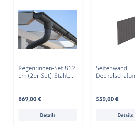
Regenrinnen-Set 812
Seitenwand
cm (2er-Set), Stahl,
Deckelschalu
verzinkt u. anthrazit
x 180 cm, Fich
beschichtet
schiefergrau
Regulärer Preis:
Regulärer Preis:
669,00 €
559,00 €
Details
Details