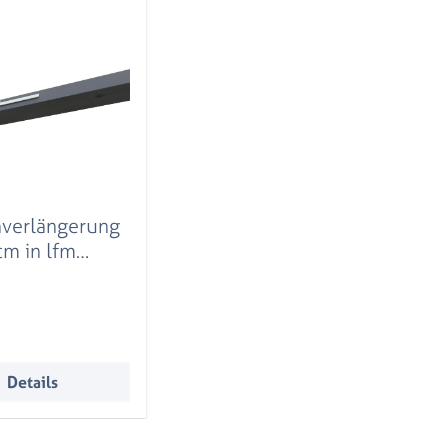
nverlängerung
m in lfm
lz,
ergrau
r Preis:
Details