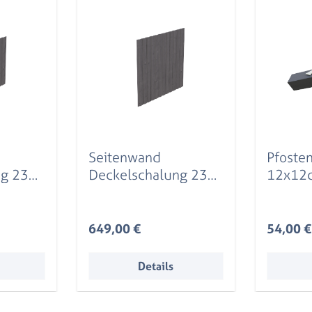
Seitenwand
Pfoste
ng 230
Deckelschalung 230
12x12c
te,
x 220 cm, Fichte,
Leimho
schiefergrau
schief
Regulärer Preis:
Reguläre
649,00 €
54,00 €
Details