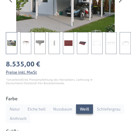
Regulärer Preis:
8.535,00 €
Preise inkl. MwSt
*Unverbindliche Preisempfehlung des Herstellers. Lieferung in
Deutschland (Festland) frei Bordsteinkante.
auswählen
Farbe
Natur
Eiche hell
Nussbaum
Weiß
Schiefergrau
Anthrazit