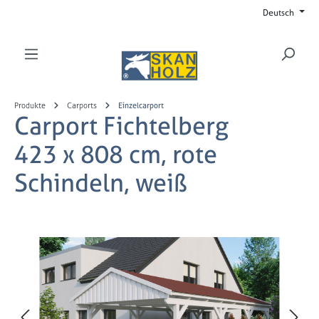
Deutsch
Zum Hauptinhalt springen
Produkte
Carports
Einzelcarport
Carport Fichtelberg
423 x 808 cm, rote
Schindeln, weiß
Bildergalerie überspringen