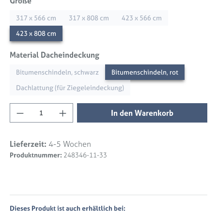
auswählen
Größe
317 x 566 cm
317 x 808 cm
423 x 566 cm
423 x 808 cm
auswählen
Material Dacheindeckung
Bitumenschindeln, schwarz
Bitumenschindeln, rot
Dachlattung (für Ziegeleindeckung)
Produkt Anzahl: Gib den gewünschten Wert 
In den Warenkorb
Lieferzeit:
4-5 Wochen
Produktnummer:
248346-11-33
Dieses Produkt ist auch erhältlich bei: