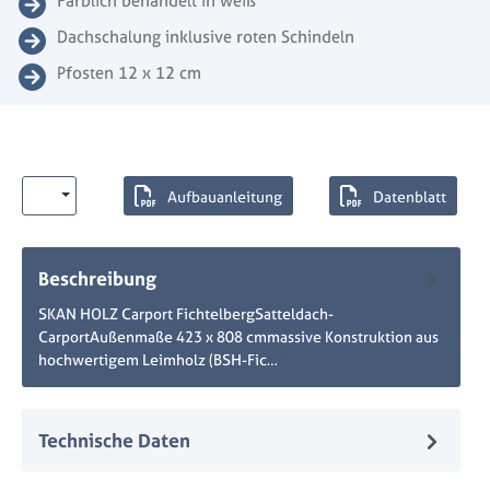
Farblich behandelt in weiß
Dachschalung inklusive roten Schindeln
Pfosten 12 x 12 cm
Aufbauanleitung
Datenblatt
Beschreibung
SKAN HOLZ Carport FichtelbergSatteldach-
CarportAußenmaße 423 x 808 cmmassive Konstruktion aus
hochwertigem Leimholz (BSH-Fic…
Mehr
Technische Daten