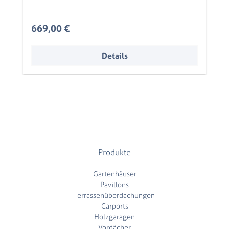
Regulärer Preis:
669,00 €
Details
Produkte
Gartenhäuser
Pavillons
Terrassenüberdachungen
Carports
Holzgaragen
Vordächer