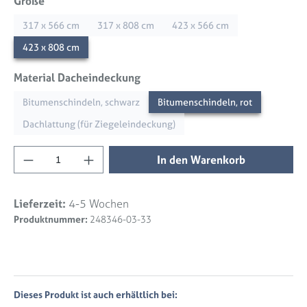
auswählen
Größe
317 x 566 cm
317 x 808 cm
423 x 566 cm
423 x 808 cm
auswählen
Material Dacheindeckung
Bitumenschindeln, schwarz
Bitumenschindeln, rot
Dachlattung (für Ziegeleindeckung)
Produkt Anzahl: Gib den gewünschten Wert 
In den Warenkorb
Lieferzeit:
4-5 Wochen
Produktnummer:
248346-03-33
Dieses Produkt ist auch erhältlich bei: