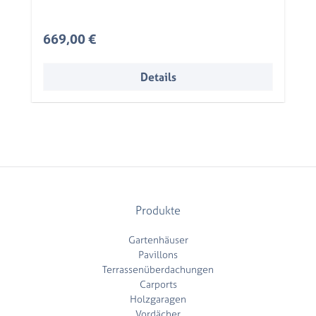
beschichtet
Regulärer Preis:
669,00 €
Details
Produkte
Gartenhäuser
Pavillons
Terrassenüberdachungen
Carports
Holzgaragen
Vordächer