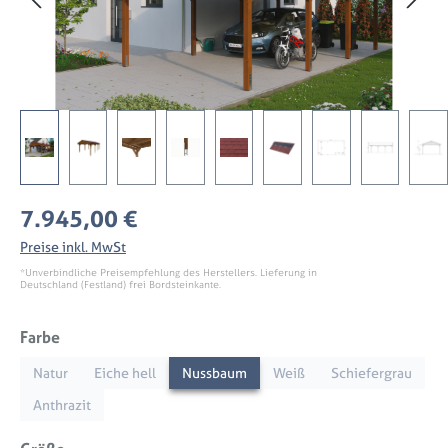
Regulärer Preis:
7.945,00 €
Preise inkl. MwSt
*Unverbindliche Preisempfehlung des Herstellers. Lieferung in
Deutschland (Festland) frei Bordsteinkante.
auswählen
Farbe
Natur
Eiche hell
Nussbaum
Weiß
Schiefergrau
Anthrazit