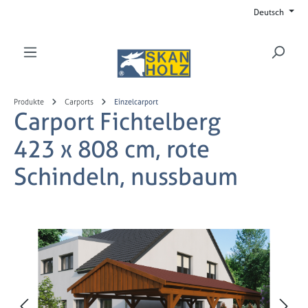
Deutsch
Zum Hauptinhalt springen
Produkte
Carports
Einzelcarport
Carport Fichtelberg
423 x 808 cm, rote
Schindeln, nussbaum
Bildergalerie überspringen