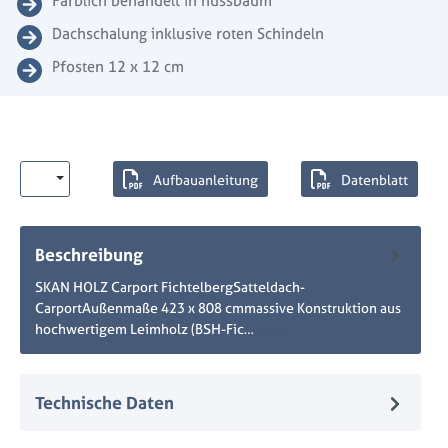
Farblich behandelt in nussbaum
Dachschalung inklusive roten Schindeln
Pfosten 12 x 12 cm
Aufbauanleitung
Datenblatt
Beschreibung
SKAN HOLZ Carport FichtelbergSatteldach-
CarportAußenmaße 423 x 808 cmmassive Konstruktion aus
hochwertigem Leimholz (BSH-Fic…
Mehr
Technische Daten