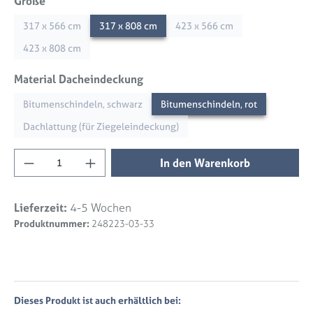
auswählen
Größe
317 x 566 cm
317 x 808 cm
423 x 566 cm
423 x 808 cm
auswählen
Material Dacheindeckung
Bitumenschindeln, schwarz
Bitumenschindeln, rot
Dachlattung (für Ziegeleindeckung)
Produkt Anzahl: Gib den gewünschten Wert 
In den Warenkorb
Lieferzeit:
4-5 Wochen
Produktnummer:
248223-03-33
Dieses Produkt ist auch erhältlich bei: