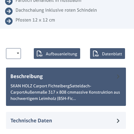
Farblich behandelt in nussbaum
Dachschalung inklusive roten Schindeln
Pfosten 12 x 12 cm
Aufbauanleitung
Datenblatt
Beschreibung
SKAN HOLZ Carport FichtelbergSatteldach-
CarportAußenmaße 317 x 808 cmmassive Konstruktion aus
hochwertigem Leimholz (BSH-Fic…
Mehr
Technische Daten