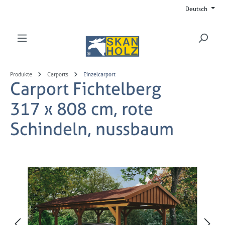
Deutsch
Zum Hauptinhalt springen
Produkte
Carports
Einzelcarport
Carport Fichtelberg
317 x 808 cm, rote
Schindeln, nussbaum
Bildergalerie überspringen