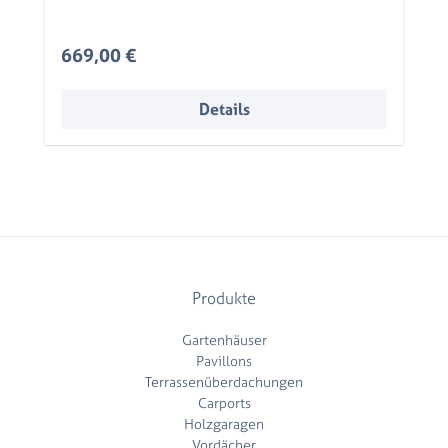
beschichtet
Regulärer Preis:
669,00 €
Details
Produkte
Gartenhäuser
Pavillons
Terrassenüberdachungen
Carports
Holzgaragen
Vordächer