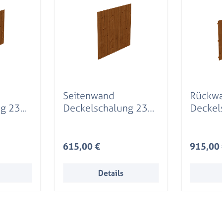
Seitenwand
Rückw
ng 230
Deckelschalung 230
Deckel
te,
x 220 cm, Fichte,
x 180 c
nussbaum
nussb
Regulärer Preis:
Reguläre
615,00 €
915,00
Details