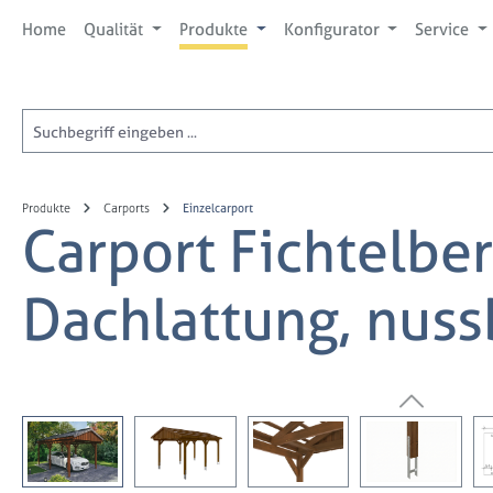
 Hauptinhalt springen
Zur Suche springen
Zur Hauptnavigation springen
Home
Qualität
Produkte
Konfigurator
Service
Produkte
Carports
Einzelcarport
Carport Fichtelbe
Dachlattung, nus
Bildergalerie überspringen