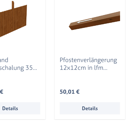
and
Pfostenverlängerung
schalung 352
12x12cm in lfm
m, Fichte,
Leimholz, nussbaum
aum
r Preis:
Regulärer Preis:
 €
50,01 €
Details
Details