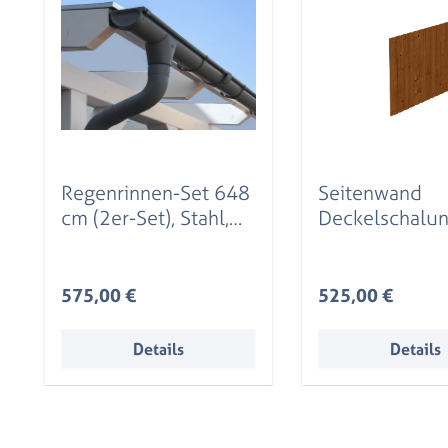
Regenrinnen-Set 648
Seitenwand
cm (2er-Set), Stahl,
Deckelschalu
verzinkt u. anthrazit
x 180 cm, Fich
beschichtet
nussbaum
Regulärer Preis:
Regulärer Preis:
575,00 €
525,00 €
Details
Details