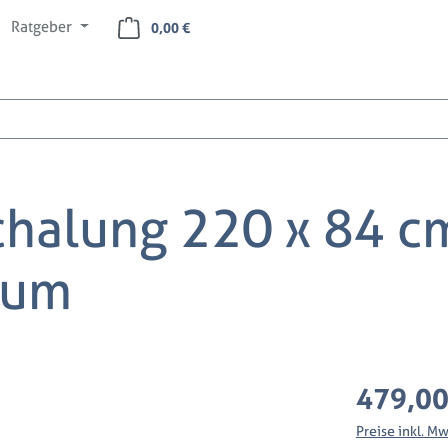
Ratgeber
Warenkorb enthält 0 Positionen. Der Ges
0,00 €
chalung 220 x 84 c
aum
Regulärer Preis
479,00
Preise inkl. M