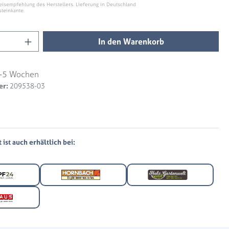
eisempfehlung des Herstellers. Lieferung in Deutschland
steinkante.
Anzahl: Gib den gewünschten Wert ein ode
In den Warenkorb
-5 Wochen
er:
209538-03
ist auch erhältlich bei: