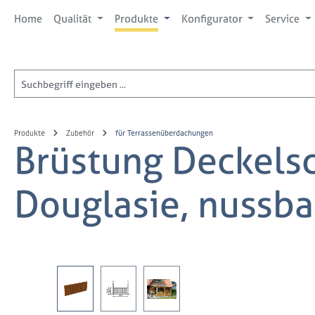
 Hauptinhalt springen
Zur Suche springen
Zur Hauptnavigation springen
Home
Qualität
Produkte
Konfigurator
Service
Produkte
Zubehör
für Terrassenüberdachungen
Brüstung Deckels
Douglasie, nussb
Bildergalerie überspringen