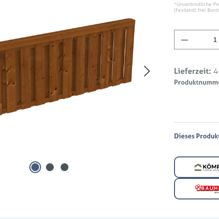
*Unverbindliche Pr
(Festland) frei Bord
Produkt 
Lieferzeit:
4
Produktnumm
Dieses Produkt 