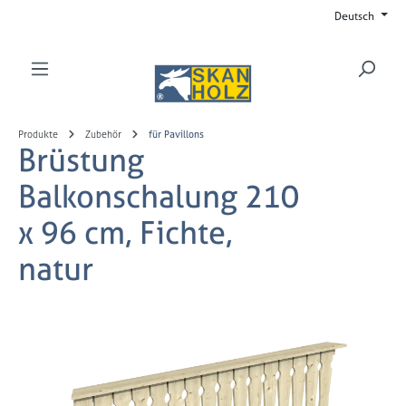
Deutsch
Zum Hauptinhalt springen
Produkte
Zubehör
für Pavillons
Brüstung
Balkonschalung 210
x 96 cm, Fichte,
natur
Bildergalerie überspringen