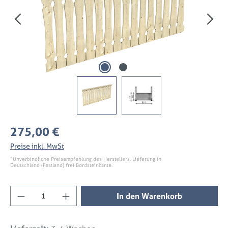
Regulärer Preis:
275,00 €
Preise inkl. MwSt
*Unverbindliche Preisempfehlung des Herstellers. Lieferung in
Deutschland (Festland) frei Bordsteinkante.
Produkt Anzahl: Gib den gewünschten Wert 
In den Warenkorb