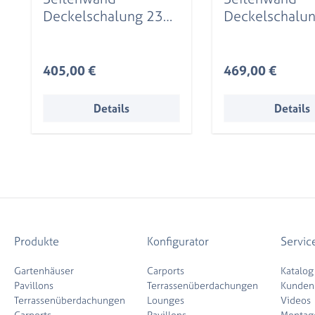
Deckelschalung 230
Deckelschalu
x 180 cm, Fichte,
x 220 cm, Fich
natur
natur
Regulärer Preis:
Regulärer Preis:
405,00 €
469,00 €
Details
Details
Produkte
Konfigurator
Servic
Gartenhäuser
Carports
Katalog
Pavillons
Terrassenüberdachungen
Kunden
Terrassenüberdachungen
Lounges
Videos
Carports
Pavillons
Montag