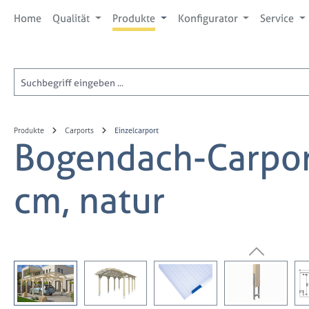
 Hauptinhalt springen
Zur Suche springen
Zur Hauptnavigation springen
Home
Qualität
Produkte
Konfigurator
Service
Produkte
Carports
Einzelcarport
Bogendach-Carpor
cm, natur
Bildergalerie überspringen