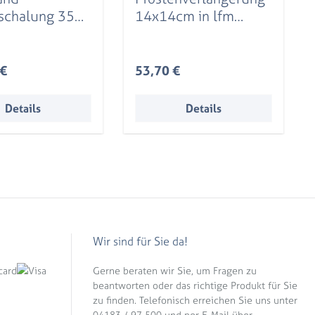
schalung 352
14x14cm in lfm
m, Fichte,
Leimholz, natur
r Preis:
Regulärer Preis:
 €
53,70 €
Details
Details
Wir sind für Sie da!
Gerne beraten wir Sie, um Fragen zu
beantworten oder das richtige Produkt für Sie
zu finden. Telefonisch erreichen Sie uns unter
04183 / 97 500 und per E-Mail über