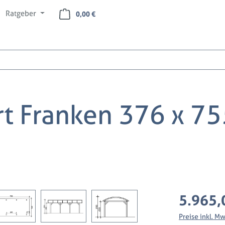
Ratgeber
Warenkorb enthält 0 Positionen. Der Ges
0,00 €
t Franken 376 x 75
Regulärer Preis
5.965,
Preise inkl. M