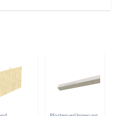
and
Pfostenverlängerung