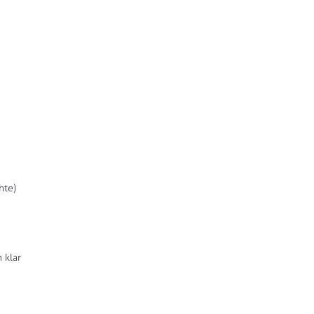
hte)
 klar