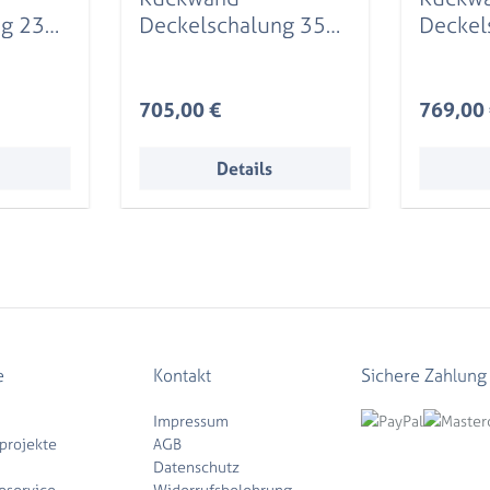
ng 230
Deckelschalung 352
Deckel
te,
x 180 cm, Fichte,
x 220 c
natur
natur
Regulärer Preis:
Reguläre
705,00 €
769,00
Details
e
Kontakt
Sichere Zahlung
Impressum
projekte
AGB
Datenschutz
eservice
Widerrufsbelehrung