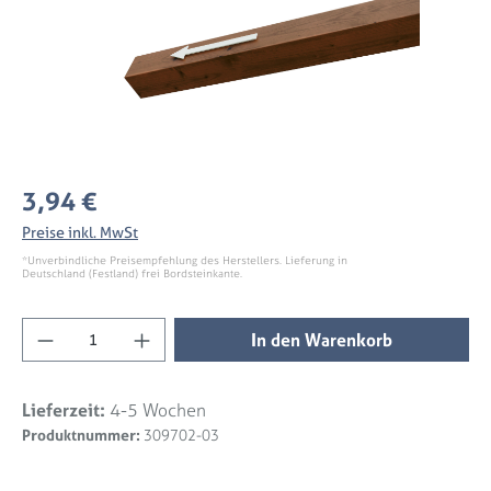
Regulärer Preis:
3,94 €
Preise inkl. MwSt
*Unverbindliche Preisempfehlung des Herstellers. Lieferung in
Deutschland (Festland) frei Bordsteinkante.
Produkt Anzahl: Gib den gewünschten Wert 
In den Warenkorb
Lieferzeit:
4-5 Wochen
Produktnummer:
309702-03