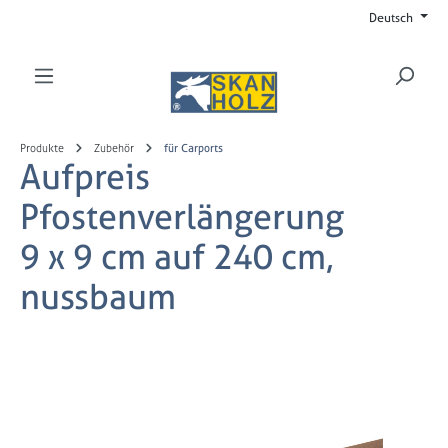
Deutsch
Zum Hauptinhalt springen
Produkte
Zubehör
für Carports
Aufpreis
Pfostenverlängerung
9 x 9 cm auf 240 cm,
nussbaum
Bildergalerie überspringen