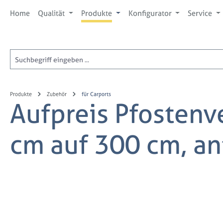
 Hauptinhalt springen
Zur Suche springen
Zur Hauptnavigation springen
Home
Qualität
Produkte
Konfigurator
Service
Produkte
Zubehör
für Carports
Aufpreis Pfostenv
cm auf 300 cm, an
Bildergalerie überspringen