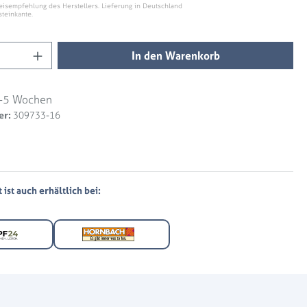
eisempfehlung des Herstellers. Lieferung in Deutschland
steinkante.
Anzahl: Gib den gewünschten Wert ein ode
In den Warenkorb
-5 Wochen
er:
309733-16
ist auch erhältlich bei: