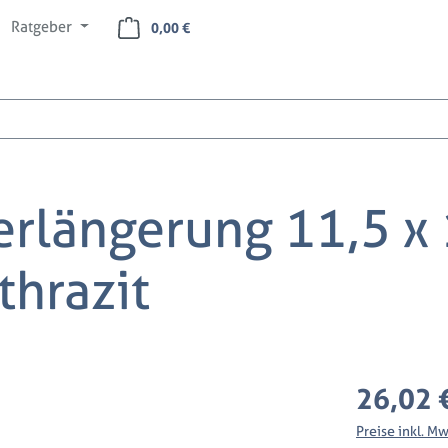
Ratgeber
Warenkorb enthält 0 Positionen. Der Ges
0,00 €
erlängerung 11,5 x
thrazit
Regulärer Preis
26,02 
Preise inkl. M