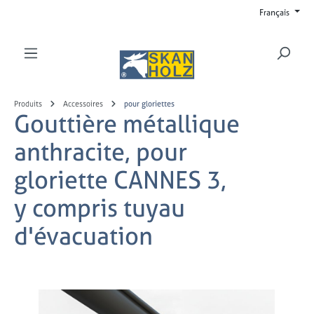
Français
Passer au contenu principal
Produits
Accessoires
pour gloriettes
Gouttière métallique
anthracite, pour
gloriette CANNES 3,
y compris tuyau
d'évacuation
Ignorer la galerie d'images