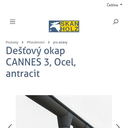
Čeština
Přejít na hlavní obsah
Produkty
Příslušenství
pro altány
Dešťový okap
CANNES 3, Ocel,
antracit
Přeskočit galerii obrázků