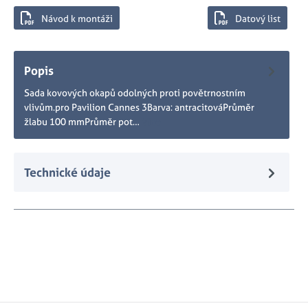
Návod k montáži
Datový list
Popis
Sada kovových okapů odolných proti povětrnostním
vlivům.pro Pavilion Cannes 3Barva: antracitováPrůměr
žlabu 100 mmPrůměr pot…
Více
Technické údaje